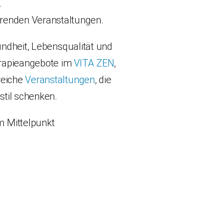
.
erenden Veranstaltungen.
ndheit, Lebensqualität und
erapieangebote im
VITA ZEN
,
reiche
Veranstaltungen
, die
til schenken.
m Mittelpunkt